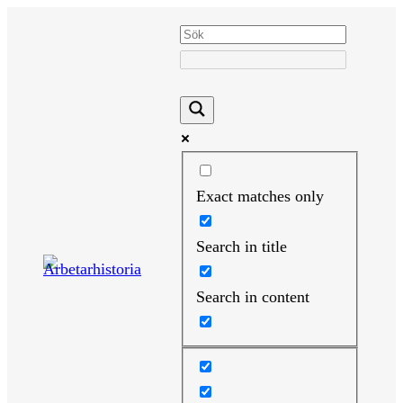
Hoppa
till
innehåll
Exact matches only
Search in title
Search in content