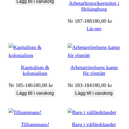
Lägg till i varukorg
Arbetarhistorikermötet i
Helsingborg
Nr
187-188
180,00
kr
Läs mer
Kapitalism &
Arbetarrörelsens kamp
kolonialism
för rösträtt
Nr
185-186
180,00
kr
Nr
183-184
180,00
kr
Lägg till i varukorg
Lägg till i varukorg
Tillsammans!
Barn i välfärdslandet