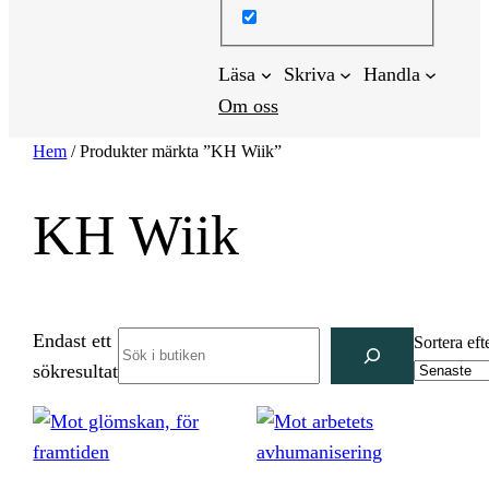
Läsa
Skriva
Handla
Om oss
Hem
/ Produkter märkta ”KH Wiik”
KH Wiik
Endast ett
Search
Sortera eft
sökresultat