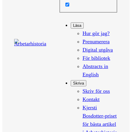
Läsa
Hur gör jag?
Prenumerera
Digital utgåva
För bibliotek
Abstracts in
English
Skriva
Skriv för oss
Kontakt
Kjersti
Bosdotter-priset
för bästa artikel