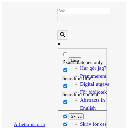
Hoppa
till
innehåll
Läsa
Exact matches only
Hur gör jag?
Prenumerera
Search in title
Digital utgåva
För bibliotek
Search in content
Abstracts in
English
Skriva
Skriv för oss