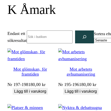
K Åmark
Endast ett
Search
Sortera eft
sökresultat
Mot glömskan, för
Mot arbetets
framtiden
avhumanisering
Nr
197-198
180,00
kr
Nr
195-196
180,00
kr
Lägg till i varukorg
Lägg till i varukorg