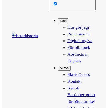
Läsa
Hur gör jag?
Prenumerera
Digital utgåva
För bibliotek
Abstracts in
English
Skriva
Skriv för oss
Kontakt
Kjersti
Bosdotter-priset
för bästa artikel