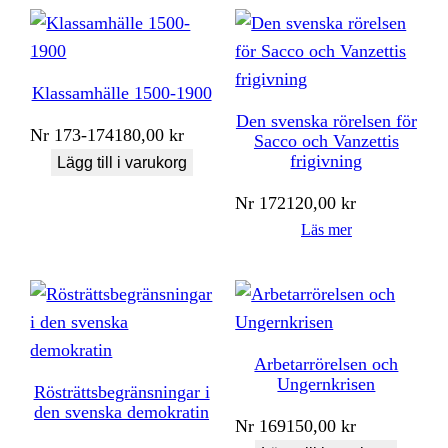
Klassamhälle 1500-1900
Den svenska rörelsen för
Nr
173-174
180,00
kr
Sacco och Vanzettis
frigivning
Lägg till i varukorg
Nr
172
120,00
kr
Läs mer
Arbetarrörelsen och
Ungernkrisen
Rösträttsbegränsningar i
den svenska demokratin
Nr
169
150,00
kr