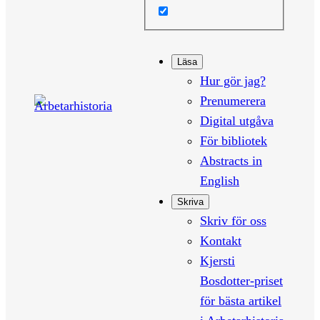
Läsa
Hur gör jag?
Prenumerera
Digital utgåva
För bibliotek
Abstracts in
English
Skriva
Skriv för oss
Kontakt
Kjersti
Bosdotter-priset
för bästa artikel