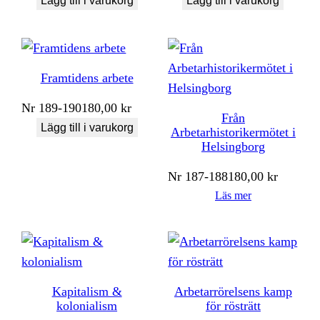
Lägg till i varukorg
Lägg till i varukorg
Framtidens arbete
Nr
189-190
180,00
kr
Från
Lägg till i varukorg
Arbetarhistorikermötet i
Helsingborg
Nr
187-188
180,00
kr
Läs mer
Kapitalism &
Arbetarrörelsens kamp
kolonialism
för rösträtt