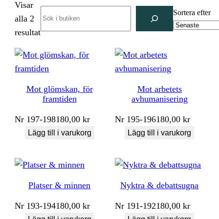
Visar
Search
Sortera efter
alla 2
Sortera
resultat
efter
senaste
Mot glömskan, för
Mot arbetets
framtiden
avhumanisering
Nr
197-198
180,00
kr
Nr
195-196
180,00
kr
Lägg till i varukorg
Lägg till i varukorg
Platser & minnen
Nyktra & debattsugna
Nr
193-194
180,00
kr
Nr
191-192
180,00
kr