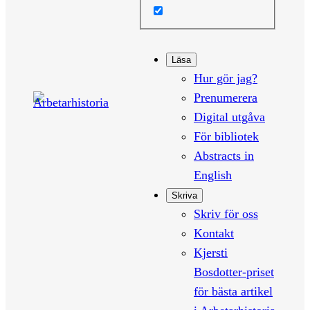
Läsa
Hur gör jag?
Prenumerera
Digital utgåva
För bibliotek
Abstracts in
English
Skriva
Skriv för oss
Kontakt
Kjersti
Bosdotter-priset
för bästa artikel