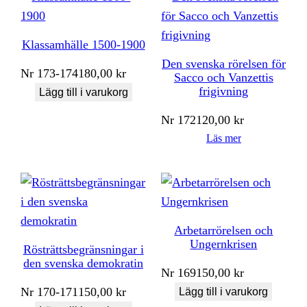
Klassamhälle 1500-1900
Den svenska rörelsen för
Nr
173-174
180,00
kr
Sacco och Vanzettis
frigivning
Lägg till i varukorg
Nr
172
120,00
kr
Läs mer
Arbetarrörelsen och
Ungernkrisen
Rösträttsbegränsningar i
den svenska demokratin
Nr
169
150,00
kr
Nr
170-171
150,00
kr
Lägg till i varukorg