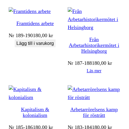
Framtidens arbete
Nr
189-190
180,00
kr
Från
Lägg till i varukorg
Arbetarhistorikermötet i
Helsingborg
Nr
187-188
180,00
kr
Läs mer
Kapitalism &
Arbetarrörelsens kamp
kolonialism
för rösträtt
Nr
185-186
180,00
kr
Nr
183-184
180,00
kr