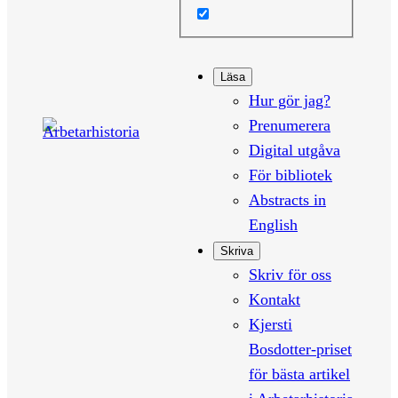
Läsa
Hur gör jag?
Prenumerera
Digital utgåva
För bibliotek
Abstracts in
English
Skriva
Skriv för oss
Kontakt
Kjersti
Bosdotter-priset
för bästa artikel