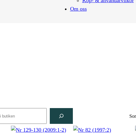
Köp- & användarvilkor
Om oss
rch
Sor