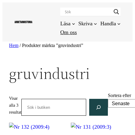
Hoppa
till
innehåll
Läsa
Skriva
Handla
Om oss
Hem
/ Produkter märkta ”gruvindustri”
gruvindustri
Sortera efter
Visar
Search
alla 3
Sortera
resultat
efter
senaste