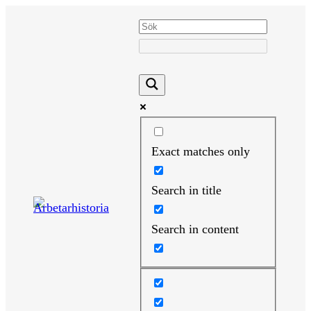
Hoppa
till
innehåll
Exact matches only
Search in title
Search in content