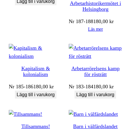
Lägg till i varukorg
Arbetarhistorikermötet i
Helsingborg
Nr
187-188
180,00
kr
Läs mer
Kapitalism &
Arbetarrörelsens kamp
kolonialism
för rösträtt
Nr
185-186
180,00
kr
Nr
183-184
180,00
kr
Lägg till i varukorg
Lägg till i varukorg
Tillsammans!
Barn i välfärdslandet