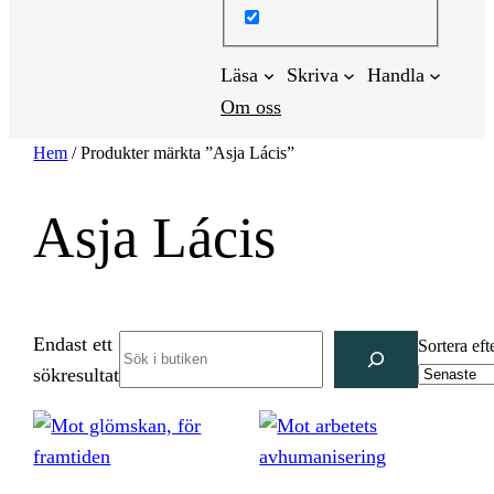
Läsa
Skriva
Handla
Om oss
Hem
/ Produkter märkta ”Asja Lácis”
Asja Lácis
Endast ett
Search
Sortera eft
sökresultat