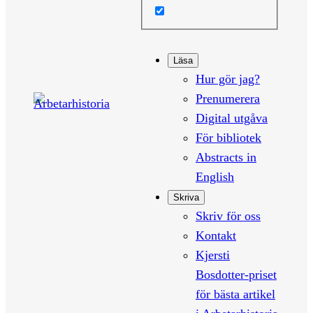
Läsa
Hur gör jag?
Prenumerera
Digital utgåva
För bibliotek
Abstracts in
English
Skriva
Skriv för oss
Kontakt
Kjersti
Bosdotter-priset
för bästa artikel