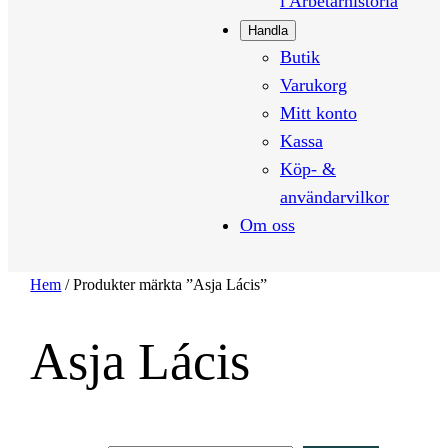
i Arbetarhistoria
Handla
Butik
Varukorg
Mitt konto
Kassa
Köp- &
användarvilkor
Om oss
Hem
/ Produkter märkta ”Asja Lácis”
Asja Lácis