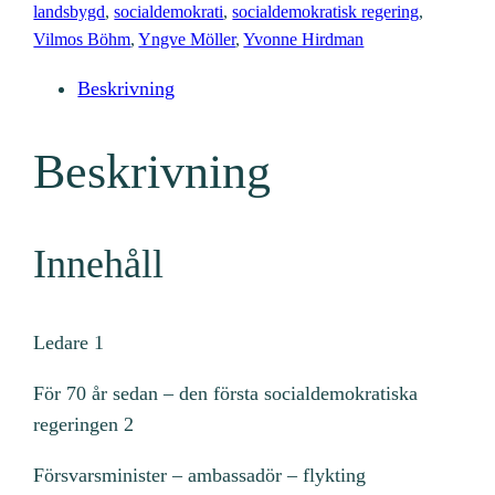
(
landsbygd
, 
socialdemokrati
, 
socialdemokratisk regering
, 
1
Vilmos Böhm
, 
Yngve Möller
, 
Yvonne Hirdman
9
Beskrivning
9
0
:
Beskrivning
3
)
m
Innehåll
ä
n
g
Ledare 1
d
För 70 år sedan – den första socialdemokratiska
regeringen 2
Försvarsminister – ambassadör – flykting