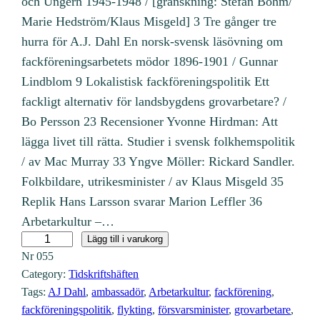
och Ungern 1945-1948 / [granskning: Stefan Böhm/
Marie Hedström/Klaus Misgeld] 3 Tre gånger tre
hurra för A.J. Dahl En norsk-svensk läsövning om
fackföreningsarbetets mödor 1896-1901 / Gunnar
Lindblom 9 Lokalistisk fackföreningspolitik Ett
fackligt alternativ för landsbygdens grovarbetare? /
Bo Persson 23 Recensioner Yvonne Hirdman: Att
lägga livet till rätta. Studier i svensk folkhemspolitik
/ av Mac Murray 33 Yngve Möller: Rickard Sandler.
Folkbildare, utrikesminister / av Klaus Misgeld 35
Replik Hans Larsson svarar Marion Leffler 36
Arbetarkultur –…
N
Lägg till i varukorg
Nr
055
r
Category:
Tidskriftshäften
5
Tags:
AJ Dahl
, 
ambassadör
, 
Arbetarkultur
, 
fackförening
, 
5
fackföreningspolitik
, 
flykting
, 
försvarsminister
, 
grovarbetare
, 