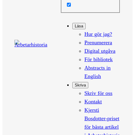
Läsa
Hur gör jag?
Prenumerera
Digital utgåva
För bibliotek
Abstracts in
English
Skriva
Skriv för oss
Kontakt
Kjersti
Bosdotter-priset
för bästa artikel