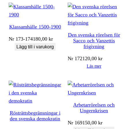
Klassamhälle 1500-1900
Den svenska rörelsen för
Nr
173-174
180,00
kr
Sacco och Vanzettis
frigivning
Lägg till i varukorg
Nr
172
120,00
kr
Läs mer
Arbetarrörelsen och
Ungernkrisen
Rösträttsbegränsningar i
den svenska demokratin
Nr
169
150,00
kr