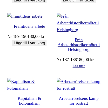
Lägg till i varukorg
Lägg till i varukorg
Framtidens arbete
Nr
189-190
180,00
kr
Från
Lägg till i varukorg
Arbetarhistorikermötet i
Helsingborg
Nr
187-188
180,00
kr
Läs mer
Kapitalism &
Arbetarrörelsens kamp
kolonialism
för rösträtt