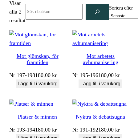
Visar
Search
Sortera efter
alla 2
Sortera
resultat
efter
senaste
Mot glömskan, för
Mot arbetets
framtiden
avhumanisering
Nr
197-198
180,00
kr
Nr
195-196
180,00
kr
Lägg till i varukorg
Lägg till i varukorg
Platser & minnen
Nyktra & debattsugna
Nr
193-194
180,00
kr
Nr
191-192
180,00
kr