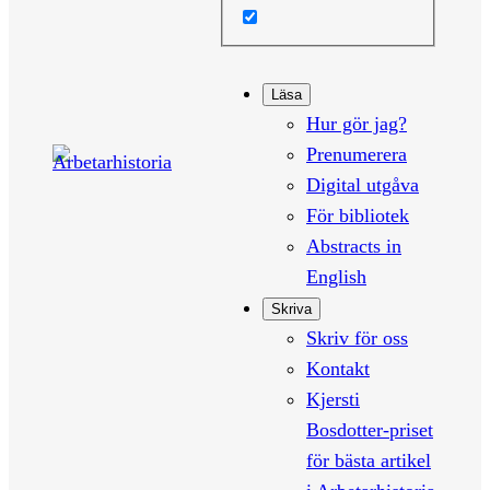
Läsa
Hur gör jag?
Prenumerera
Digital utgåva
För bibliotek
Abstracts in
English
Skriva
Skriv för oss
Kontakt
Kjersti
Bosdotter-priset
för bästa artikel