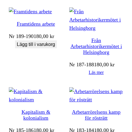
Framtidens arbete
Nr
189-190
180,00
kr
Från
Lägg till i varukorg
Arbetarhistorikermötet i
Helsingborg
Nr
187-188
180,00
kr
Läs mer
Kapitalism &
Arbetarrörelsens kamp
kolonialism
för rösträtt
Nr
185-186
180,00
kr
Nr
183-184
180,00
kr