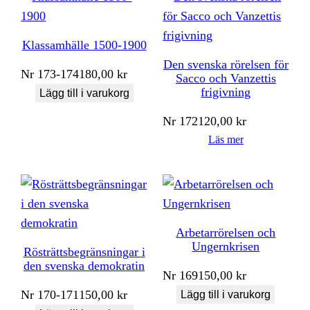
Klassamhälle 1500-1900
Den svenska rörelsen för
Nr
173-174
180,00
kr
Sacco och Vanzettis
frigivning
Lägg till i varukorg
Nr
172
120,00
kr
Läs mer
Arbetarrörelsen och
Ungernkrisen
Rösträttsbegränsningar i
den svenska demokratin
Nr
169
150,00
kr
Nr
170-171
150,00
kr
Lägg till i varukorg