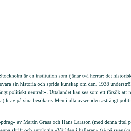
2
:
3
-
4
)
m
ä
n
tockholm är en institution som tjänar två herrar: det historisk
g
 bevara sin historia och sprida kunskap om den. 1938 understr
d
ängt politiskt neutralt«. Uttalandet kan ses som ett försök at
liga) krav på sina besökare. Men i alla avseenden »strängt politi
ppdrag« av Martin Grass och Hans Larsson (med denna titel
nna skrift och antologin »Världen i källaren« (så på svensk