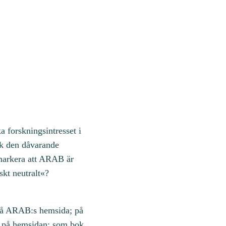
a forskningsintresset i
ök den dåvarande
t markera att ARAB är
skt neutralt«?
 på ARAB:s hemsida; på
a på hemsidan; som bok