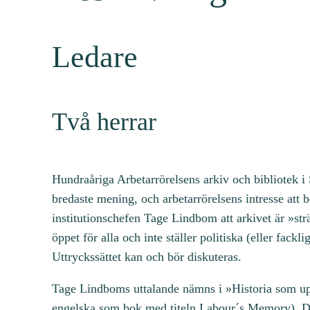
Ledare
Två herrar
Hundraåriga Arbetarrörelsens arkiv och bibliotek i S
bredaste mening, och arbetarrörelsens intresse att
institutionschefen Tage Lindbom att arkivet är »str
öppet för alla och inte ställer politiska (eller fack
Uttryckssättet kan och bör diskuteras.
Tage Lindboms uttalande nämns i »Historia som u
engelska som bok med titeln Labour´s Memory). De