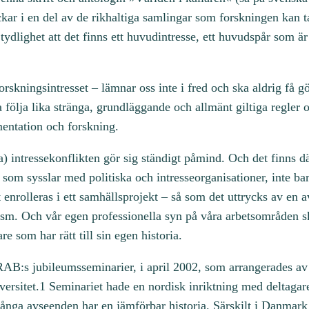
kar i en del av de rikhaltiga samlingar som forskningen kan t
l tydlighet att det finns ett huvudintresse, ett huvudspår som 
rskningsintresset – lämnar oss inte i fred och ska aldrig få gö
a följa lika stränga, grundläggande och allmänt giltiga regler
mentation och forskning.
ga) intressekonflikten gör sig ständigt påmind. Och det finns dä
la som sysslar med politiska och intresseorganisationer, inte b
t enrolleras i ett samhällsprojekt – så som det uttrycks av en
ism. Och vår egen professionella syn på våra arbetsområden ska
 som har rätt till sin egen historia.
AB:s jubileumsseminarier, i april 2002, som arrangerades a
versitet.1 Seminariet hade en nordisk inriktning med deltaga
ånga avseenden har en jämförbar historia. Särskilt i Danmar