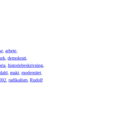
se
, 
arbete
, 
ark
, 
demokrati
, 
oria
, 
historiebeskrivning
, 
dahl
, 
makt
, 
modernitet
, 
2002
, 
radikalism
, 
Rudolf