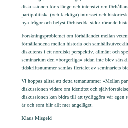
diskussionen förts länge och intensivt om förhållan
partipolitiska (och fackliga) intresset och historie
nya frågor och belyst förbisedda sidor rörande hist
Forskningsproblemet om förhållandet mellan vetensk
förhållandena mellan historia och samhällsutveckli
diskuteras i ett nordiskt perspektiv, allmänt och sp
seminarium den »borgerliga« sidan inte blev särskil
tidskriftsnummer samlas flertalet av seminariets bid
Vi hoppas alltså att detta temanummer »Mellan parti
diskussionen vidare om identitet och självförståe
diskussionen kan bidra till att tydliggöra vår egen r
år och som blir allt mer angeläget.
Klaus Misgeld