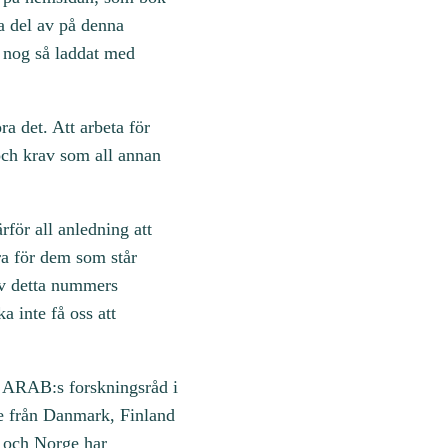
a del av på denna
är nog så laddat med
ra det. Att arbeta för
 och krav som all annan
rför all anledning att
ara för dem som står
 av detta nummers
 inte få oss att
v ARAB:s forskningsråd i
re från Danmark, Finland
k och Norge har