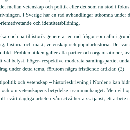
det mellan vetenskap och politik eller det som nu stod i fokus
skrivningen. I Sverige har en rad avhandlingar utkomna under de
oriemedvetande och identitetsbildning.
ap och partihistorik genererar en rad frågor som alla i grun
ng, historia och makt, vetenskap och populärhistoria. Det var 
ecifikt. Problematiken gäller alla partier och organisationer, ä
t väl belyst, höger- respektive moderata samlingspartiet undan
rag under detta tema, förutom några fristående artiklar. (2)
politik och vetenskap – historieskrivning i Norden« kan bidra 
lse och om vetenskapens betydelse i sammanhanget. Men vi hop
oll i vårt dagliga arbete i våra »två herrars« tjänst, ett arbete