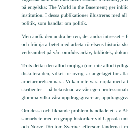
på engelska: The World in the Basement) ger inblic
institution. I dessa publikationer illustreras med al
politik, som handlar om politik.
Men ändå: den andra herren, det andra intresset – fo
och främja arbetet med arbetarrörelsens historia sk
verksamhet på vårt område: arkiv, bibliotek, doku
Trots detta: den alltid möjliga (om inte alltid tydli
diskutera den, vilket för övrigt är angeläget för al
arbetarrörelsen nära. Vi kan inte vara nöjda med at
skribenter – på bekostnad av vår egen professional
glömma vilka våra uppdragsgivare är, uppdragsgivare
Om dessa och liknande problem handlade ett av AR
samarbete med en grupp historiker vid Uppsala uni
och Norge, förutom Sverige, eftersom länderna i m