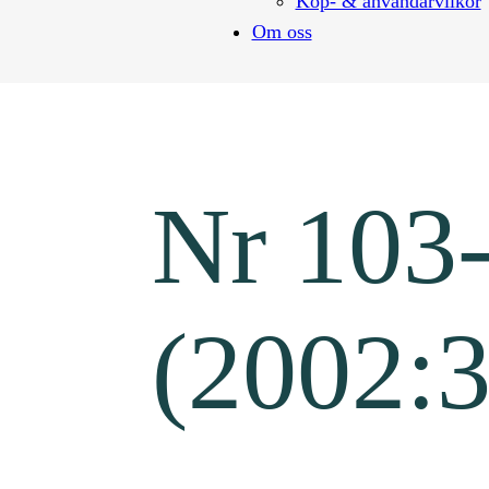
Köp- & användarvilkor
Om oss
Nr 103
(2002:3