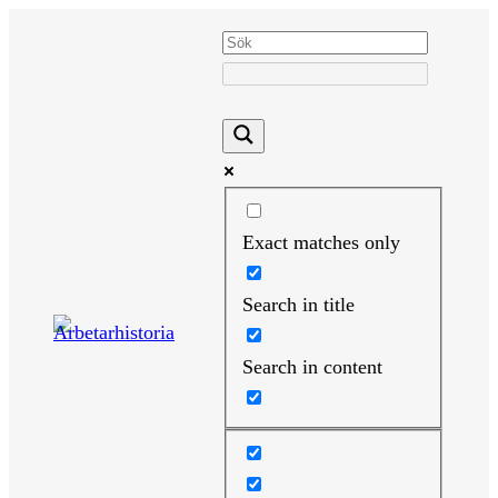
Hoppa
till
innehåll
Exact matches only
Search in title
Search in content