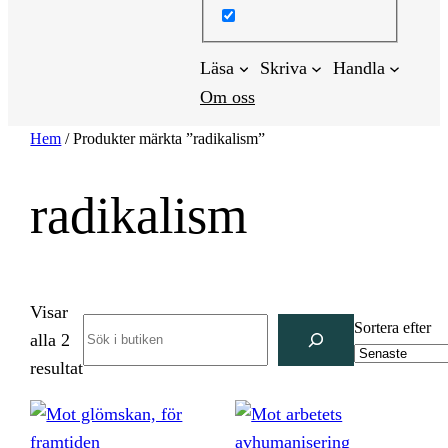
Läsa
Skriva
Handla
Om oss
Hem
/ Produkter märkta ”radikalism”
radikalism
Visar
Search
Sortera efter
alla 2
Sortera
resultat
efter
senaste