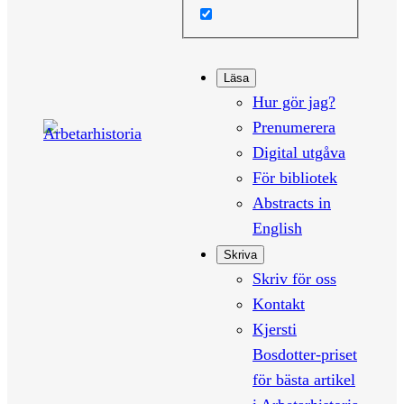
Läsa
Hur gör jag?
Prenumerera
Digital utgåva
För bibliotek
Abstracts in
English
Skriva
Skriv för oss
Kontakt
Kjersti
Bosdotter-priset
för bästa artikel