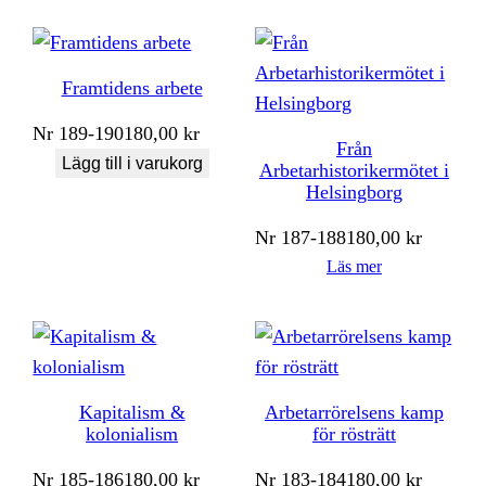
Framtidens arbete
Nr
189-190
180,00
kr
Från
Lägg till i varukorg
Arbetarhistorikermötet i
Helsingborg
Nr
187-188
180,00
kr
Läs mer
Kapitalism &
Arbetarrörelsens kamp
kolonialism
för rösträtt
Nr
185-186
180,00
kr
Nr
183-184
180,00
kr