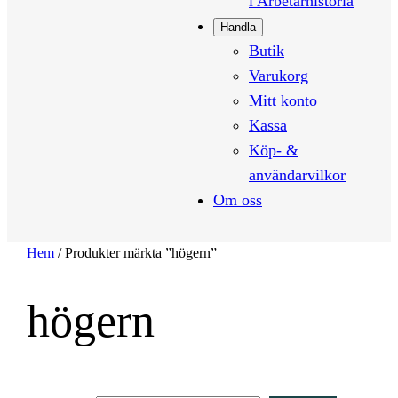
i Arbetarhistoria
Handla
Butik
Varukorg
Mitt konto
Kassa
Köp- &
användarvilkor
Om oss
Hem
/ Produkter märkta ”högern”
högern