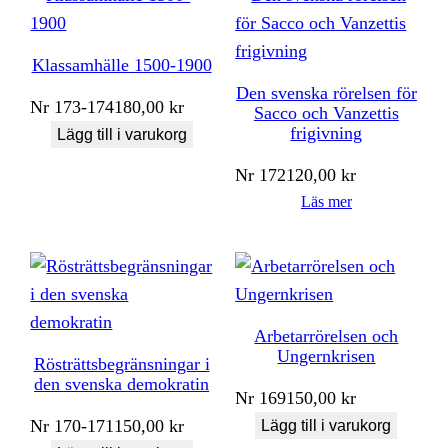
Klassamhälle 1500-1900
Den svenska rörelsen för
Nr
173-174
180,00
kr
Sacco och Vanzettis
frigivning
Lägg till i varukorg
Nr
172
120,00
kr
Läs mer
Arbetarrörelsen och
Ungernkrisen
Rösträttsbegränsningar i
den svenska demokratin
Nr
169
150,00
kr
Nr
170-171
150,00
kr
Lägg till i varukorg