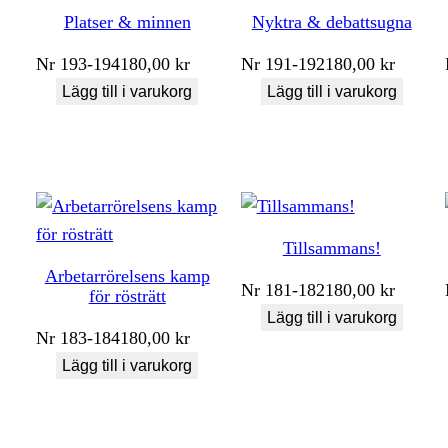
Platser & minnen
Nyktra & debattsugna
Nr
193-194
180,00
kr
Nr
191-192
180,00
kr
Lägg till i varukorg
Lägg till i varukorg
Tillsammans!
Arbetarrörelsens kamp
Nr
181-182
180,00
kr
för rösträtt
Lägg till i varukorg
Nr
183-184
180,00
kr
Lägg till i varukorg