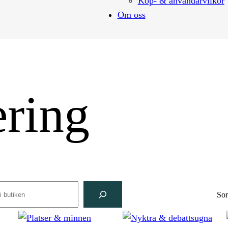
Köp- & användarvilkor
Om oss
ering
rch
Sor