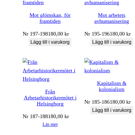
Mot glömskan, för
Mot arbetets
framtiden
avhumanisering
Nr
197-198
180,00
kr
Nr
195-196
180,00
kr
Lägg till i varukorg
Lägg till i varukorg
Kapitalism &
kolonialism
Från
Arbetarhistorikermötet i
Nr
185-186
180,00
kr
Helsingborg
Lägg till i varukorg
Nr
187-188
180,00
kr
Läs mer