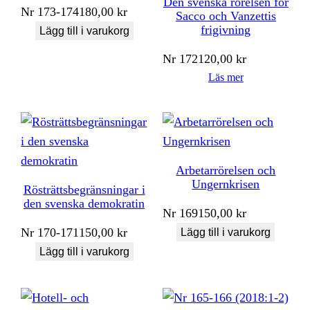
Den svenska rörelsen för
Nr
173-174
180,00
kr
Sacco och Vanzettis
frigivning
Lägg till i varukorg
Nr
172
120,00
kr
Läs mer
Arbetarrörelsen och
Ungernkrisen
Rösträttsbegränsningar i
den svenska demokratin
Nr
169
150,00
kr
Nr
170-171
150,00
kr
Lägg till i varukorg
Lägg till i varukorg