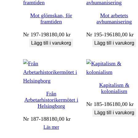
Mot glömskan, för
Mot arbetets
framtiden
avhumanisering
Nr
197-198
180,00
kr
Nr
195-196
180,00
kr
Lägg till i varukorg
Lägg till i varukorg
Kapitalism &
kolonialism
Från
Arbetarhistorikermötet i
Nr
185-186
180,00
kr
Helsingborg
Lägg till i varukorg
Nr
187-188
180,00
kr
Läs mer