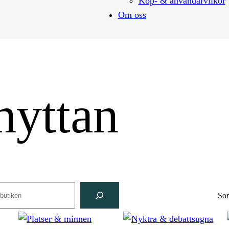
Köp- & användarvilkor
Om oss
yttan
ch
Sor