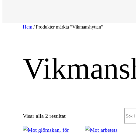
Hem
/ Produkter märkta ”Vikmanshyttan”
Vikmansh
Sear
Sortera
Visar alla 2 resultat
efter
senaste