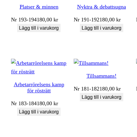
Platser & minnen
Nyktra & debattsugna
Nr
193-194
180,00
kr
Nr
191-192
180,00
kr
Lägg till i varukorg
Lägg till i varukorg
Tillsammans!
Arbetarrörelsens kamp
Nr
181-182
180,00
kr
för rösträtt
Lägg till i varukorg
Nr
183-184
180,00
kr
Lägg till i varukorg