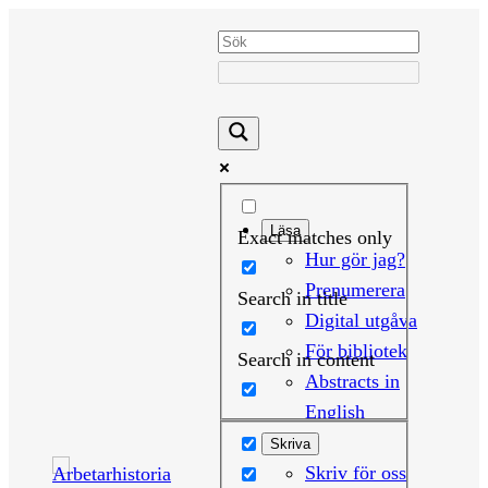
Hoppa
till
innehåll
Läsa
Exact matches only
Hur gör jag?
Prenumerera
Search in title
Digital utgåva
För bibliotek
Search in content
Abstracts in
English
Skriva
Skriv för oss