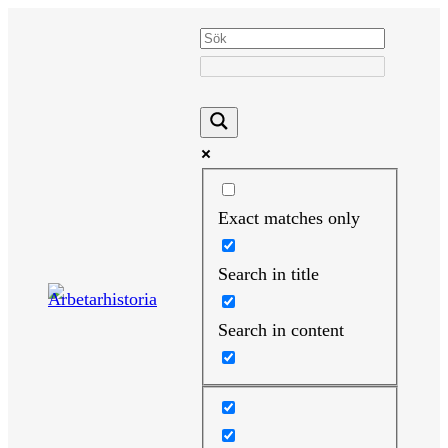
Hoppa
till
innehåll
Exact matches only
Search in title
Search in content