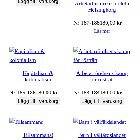
Lägg till i varukorg
Arbetarhistorikermötet i
Helsingborg
Nr
187-188
180,00
kr
Läs mer
Kapitalism &
Arbetarrörelsens kamp
kolonialism
för rösträtt
Nr
185-186
180,00
kr
Nr
183-184
180,00
kr
Lägg till i varukorg
Lägg till i varukorg
Tillsammans!
Barn i välfärdslandet