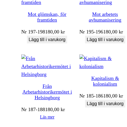
Mot glömskan, för
Mot arbetets
framtiden
avhumanisering
Nr
197-198
180,00
kr
Nr
195-196
180,00
kr
Lägg till i varukorg
Lägg till i varukorg
Kapitalism &
kolonialism
Från
Arbetarhistorikermötet i
Nr
185-186
180,00
kr
Helsingborg
Lägg till i varukorg
Nr
187-188
180,00
kr
Läs mer