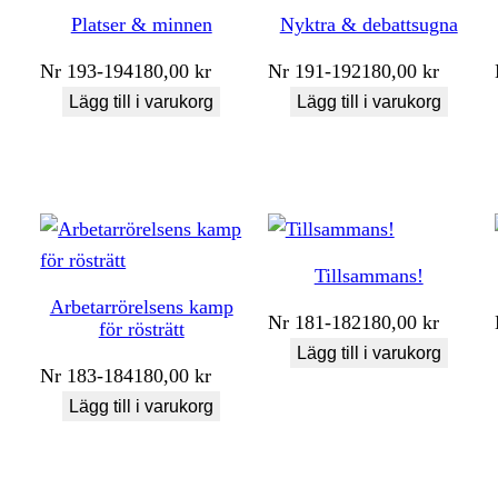
Platser & minnen
Nyktra & debattsugna
Nr
193-194
180,00
kr
Nr
191-192
180,00
kr
Lägg till i varukorg
Lägg till i varukorg
Tillsammans!
Arbetarrörelsens kamp
Nr
181-182
180,00
kr
för rösträtt
Lägg till i varukorg
Nr
183-184
180,00
kr
Lägg till i varukorg