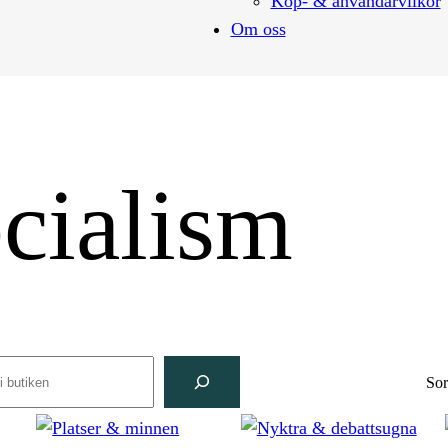
Köp- & användarvilkor
Om oss
ocialism
rch
Sor