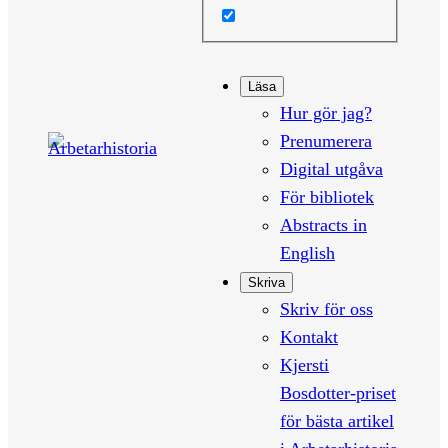
Läsa
Hur gör jag?
Prenumerera
Digital utgåva
För bibliotek
Abstracts in
English
Skriva
Skriv för oss
Kontakt
Kjersti
Bosdotter-priset
för bästa artikel