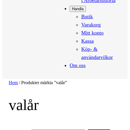
i Arbetarhistoria
Handla
Butik
Varukorg
Mitt konto
Kassa
Köp- &
användarvilkor
Om oss
Hem
/ Produkter märkta ”valår”
valår