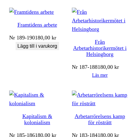
Framtidens arbete
Nr
189-190
180,00
kr
Från
Lägg till i varukorg
Arbetarhistorikermötet i
Helsingborg
Nr
187-188
180,00
kr
Läs mer
Kapitalism &
Arbetarrörelsens kamp
kolonialism
för rösträtt
Nr
185-186
180,00
kr
Nr
183-184
180,00
kr