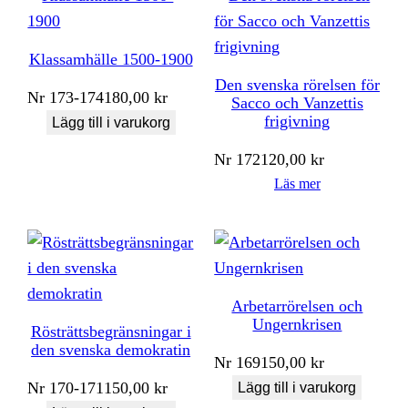
Klassamhälle 1500-1900
Den svenska rörelsen för
Nr
173-174
180,00
kr
Sacco och Vanzettis
frigivning
Lägg till i varukorg
Nr
172
120,00
kr
Läs mer
Arbetarrörelsen och
Ungernkrisen
Rösträttsbegränsningar i
den svenska demokratin
Nr
169
150,00
kr
Nr
170-171
150,00
kr
Lägg till i varukorg