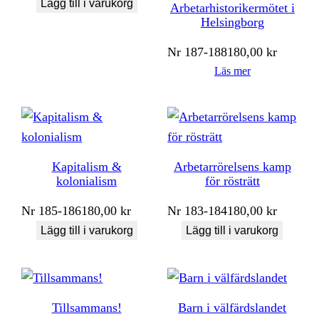
Lägg till i varukorg
Arbetarhistorikermötet i
Helsingborg
Nr
187-188
180,00
kr
Läs mer
Kapitalism &
Arbetarrörelsens kamp
kolonialism
för rösträtt
Nr
185-186
180,00
kr
Nr
183-184
180,00
kr
Lägg till i varukorg
Lägg till i varukorg
Tillsammans!
Barn i välfärdslandet