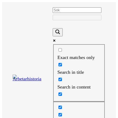
Hoppa
till
innehåll
Exact matches only
Search in title
Search in content