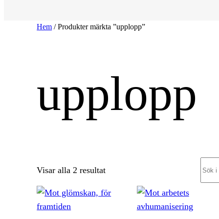
Hem
/ Produkter märkta ”upplopp”
upplopp
Sear
Sortera
Visar alla 2 resultat
efter
senaste