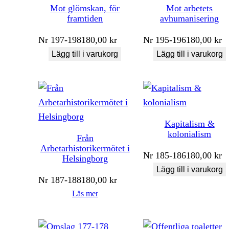
Mot glömskan, för
Mot arbetets
framtiden
avhumanisering
Nr
197-198
180,00
kr
Nr
195-196
180,00
kr
Lägg till i varukorg
Lägg till i varukorg
Kapitalism &
kolonialism
Från
Arbetarhistorikermötet i
Nr
185-186
180,00
kr
Helsingborg
Lägg till i varukorg
Nr
187-188
180,00
kr
Läs mer