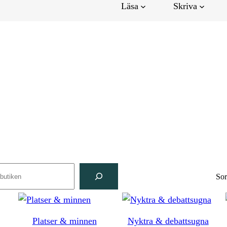
Läsa
Skriva
ch
Sor
Platser & minnen
Nyktra & debattsugna