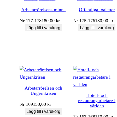
Arbetarrörelsens minne
Offentliga toaletter
Nr
177-178
180,00
kr
Nr
175-176
180,00
kr
Lägg till i varukorg
Lägg till i varukorg
Arbetarrörelsen och
Ungernkrisen
Hotell- och
restaurangarbetare i
Nr
169
150,00
kr
världen
Lägg till i varukorg
Nr
167-168
150,00
kr