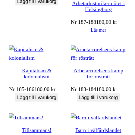
Lägg till i varukorg
Arbetarhistorikermötet i
Helsingborg
Nr
187-188
180,00
kr
Läs mer
Kapitalism &
Arbetarrörelsens kamp
kolonialism
för rösträtt
Nr
185-186
180,00
kr
Nr
183-184
180,00
kr
Lägg till i varukorg
Lägg till i varukorg
Tillsammans!
Barn i välfärdslandet