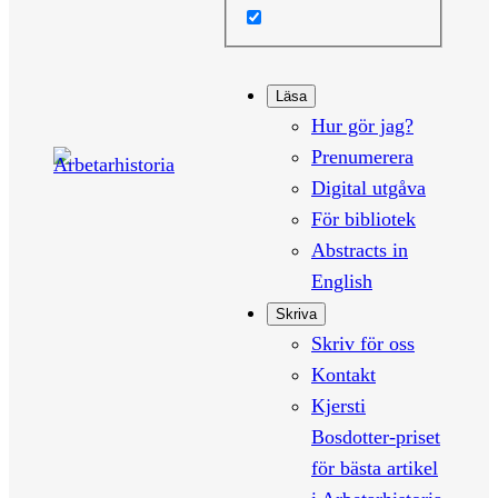
Läsa
Hur gör jag?
Prenumerera
Digital utgåva
För bibliotek
Abstracts in
English
Skriva
Skriv för oss
Kontakt
Kjersti
Bosdotter-priset
för bästa artikel