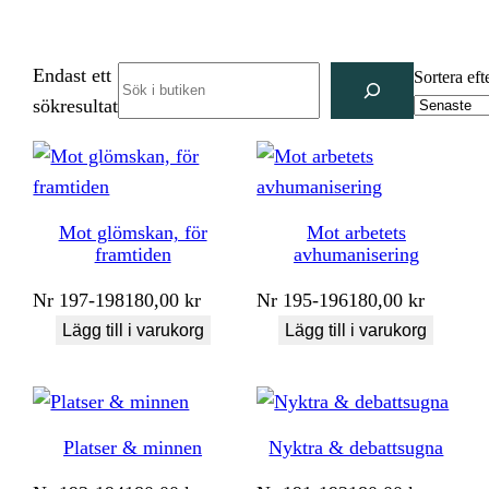
Endast ett
Search
Sortera eft
sökresultat
Mot glömskan, för
Mot arbetets
framtiden
avhumanisering
Nr
197-198
180,00
kr
Nr
195-196
180,00
kr
Lägg till i varukorg
Lägg till i varukorg
Platser & minnen
Nyktra & debattsugna