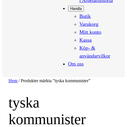
i Arbetarhistoria
Handla
Butik
Varukorg
Mitt konto
Kassa
Köp- &
användarvilkor
Om oss
Hem
/ Produkter märkta ”tyska kommunister”
tyska
kommunister