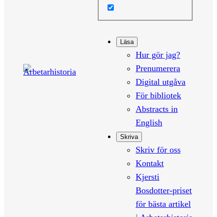
Läsa
Hur gör jag?
Prenumerera
Digital utgåva
För bibliotek
Abstracts in
English
Skriva
Skriv för oss
Kontakt
Kjersti
Bosdotter-priset
för bästa artikel