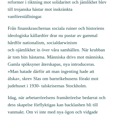
reformer i riktning mot solidaritet och jämlikhet blev
till trojanska hästar mot inskränkta
vanföreställningar.
Från finanskraschernas sociala ruiner och historiens
ideologiska källardörr drar nu pustar av gammal
hårdför nationalism, socialdarwinism
och ojämlikhet in över våra samhällen. När krubban
är tom bits hästarna. Människa drivs mot människa.
Gamla spöksyner återskapas, nya introduceras.
»Man hatade därför att man ingenting hade att
älska», skrev Slas om barnrikehusens förakt mot
judehuset i 1930- talskrisernas Stockholm.
Idag, när arbetarrörelsens framåtrörelse bedarrat och
dess skapelse förflyktigas kan backlashen bli till
vanmakt. Om vi inte med nya ögon och vidgade