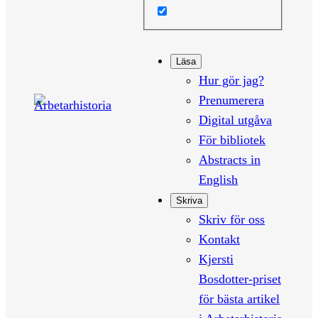
Läsa
Hur gör jag?
Prenumerera
Digital utgåva
För bibliotek
Abstracts in
English
Skriva
Skriv för oss
Kontakt
Kjersti
Bosdotter-priset
för bästa artikel