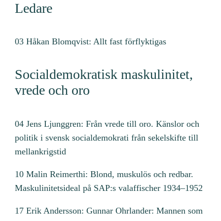
m
Ledare
ä
n
03 Håkan Blomqvist: Allt fast förflyktigas
g
d
Socialdemokratisk maskulinitet,
vrede och oro
04 Jens Ljunggren: Från vrede till oro. Känslor och
politik i svensk socialdemokrati från sekelskifte till
mellankrigstid
10 Malin Reimerthi: Blond, muskulös och redbar.
Maskulinitetsideal på SAP:s valaffischer 1934–1952
17 Erik Andersson: Gunnar Ohrlander: Mannen som