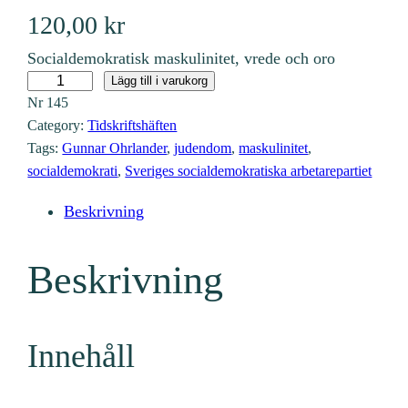
120,00
kr
Socialdemokratisk maskulinitet, vrede och oro
N
Lägg till i varukorg
Nr
145
r
Category:
Tidskriftshäften
1
Tags:
Gunnar Ohrlander
, 
judendom
, 
maskulinitet
, 
4
socialdemokrati
, 
Sveriges socialdemokratiska arbetarepartiet
5
(
Beskrivning
2
0
Beskrivning
1
3
:
Innehåll
1
)