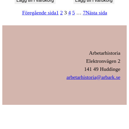
Lägg till i varukorg
Lägg till i varukorg
Föregående sida
1
2
3
4
5
…
7
Nästa sida
Arbetarhistoria
Elektronvägen 2
141 49 Huddinge
arbetarhistoria@arbark.se