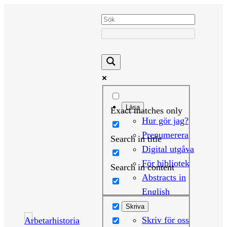
Hoppa
till
innehåll
Läsa
Exact matches only
Hur gör jag?
Prenumerera
Search in title
Digital utgåva
För bibliotek
Search in content
Abstracts in
English
Skriva
Skriv för oss