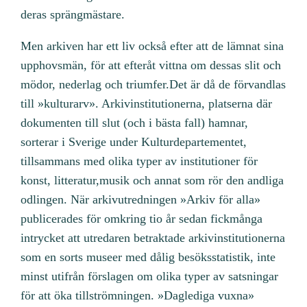
deras sprängmästare.
Men arkiven har ett liv också efter att de lämnat sina
upphovsmän, för att efteråt vittna om dessas slit och
mödor, nederlag och triumfer.Det är då de förvandlas
till »kulturarv». Arkivinstitutionerna, platserna där
dokumenten till slut (och i bästa fall) hamnar,
sorterar i Sverige under Kulturdepartementet,
tillsammans med olika typer av institutioner för
konst, litteratur,musik och annat som rör den andliga
odlingen. När arkivutredningen »Arkiv för alla»
publicerades för omkring tio år sedan fickmånga
intrycket att utredaren betraktade arkivinstitutionerna
som en sorts museer med dålig besöksstatistik, inte
minst utifrån förslagen om olika typer av satsningar
för att öka tillströmningen. »Daglediga vuxna»