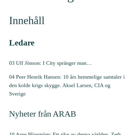
1
:
Innehåll
4
)
m
Ledare
ä
n
03 Ulf Jönson: I City spränger man…
g
d
04 Peer Henrik Hansen: 10 års hemmelige samtaler i
den kolde krigs skygge. Aksel Larsen, CIA og
Sverige
Nyheter från ARAB
10 Arne Högström: Ett rike av denna världen. Zeth