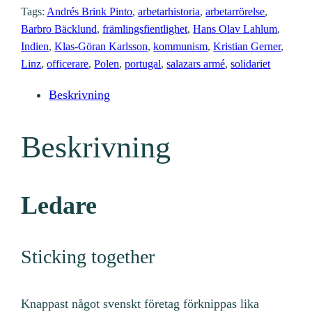
1
Tags:
Andrés Brink Pinto
, 
arbetarhistoria
, 
arbetarrörelse
, 
3
Barbro Bäcklund
, 
främlingsfientlighet
, 
Hans Olav Lahlum
, 
3
Indien
, 
Klas-Göran Karlsson
, 
kommunism
, 
Kristian Gerner
, 
(
Linz
, 
officerare
, 
Polen
, 
portugal
, 
salazars armé
, 
solidariet
2
Beskrivning
0
1
0
Beskrivning
:
1
)
Ledare
m
ä
Sticking together
n
g
d
Knappast något svenskt företag förknippas lika