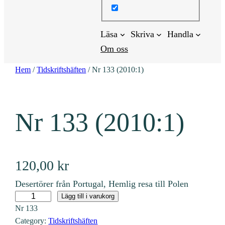
Läsa
Skriva
Handla
Om oss
Hem
/
Tidskriftshäften
/ Nr 133 (2010:1)
Nr 133 (2010:1)
120,00
kr
Desertörer från Portugal, Hemlig resa till Polen
N
Lägg till i varukorg
Nr
133
r
Category:
Tidskriftshäften