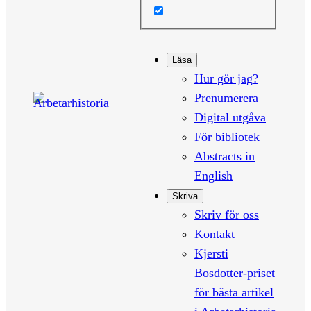
Läsa
Hur gör jag?
Prenumerera
Digital utgåva
För bibliotek
Abstracts in
English
Skriva
Skriv för oss
Kontakt
Kjersti
Bosdotter-priset
för bästa artikel