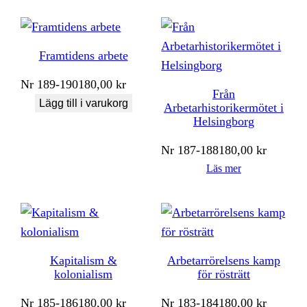
Framtidens arbete
Nr
189-190
180,00
kr
Från
Lägg till i varukorg
Arbetarhistorikermötet i
Helsingborg
Nr
187-188
180,00
kr
Läs mer
Kapitalism &
Arbetarrörelsens kamp
kolonialism
för rösträtt
Nr
185-186
180,00
kr
Nr
183-184
180,00
kr