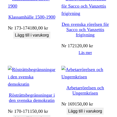
Klassamhälle 1500-1900
Den svenska rörelsen för
Nr
173-174
180,00
kr
Sacco och Vanzettis
frigivning
Lägg till i varukorg
Nr
172
120,00
kr
Läs mer
Arbetarrörelsen och
Ungernkrisen
Rösträttsbegränsningar i
den svenska demokratin
Nr
169
150,00
kr
Nr
170-171
150,00
kr
Lägg till i varukorg