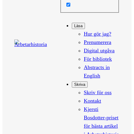
Läsa
Hur gör jag?
Prenumerera
Digital utgåva
För bibliotek
Abstracts in
English
Skriva
Skriv för oss
Kontakt
Kjersti
Bosdotter-priset
för bästa artikel