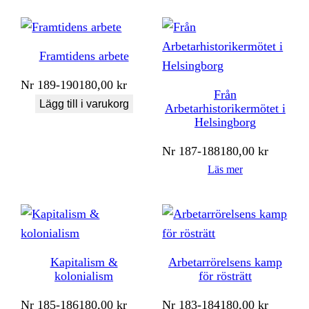
Framtidens arbete
Nr
189-190
180,00
kr
Från
Lägg till i varukorg
Arbetarhistorikermötet i
Helsingborg
Nr
187-188
180,00
kr
Läs mer
Kapitalism &
Arbetarrörelsens kamp
kolonialism
för rösträtt
Nr
185-186
180,00
kr
Nr
183-184
180,00
kr