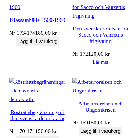
Klassamhälle 1500-1900
Den svenska rörelsen för
Nr
173-174
180,00
kr
Sacco och Vanzettis
frigivning
Lägg till i varukorg
Nr
172
120,00
kr
Läs mer
Arbetarrörelsen och
Ungernkrisen
Rösträttsbegränsningar i
den svenska demokratin
Nr
169
150,00
kr
Nr
170-171
150,00
kr
Lägg till i varukorg