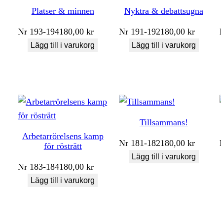
Platser & minnen
Nyktra & debattsugna
Nr
193-194
180,00
kr
Nr
191-192
180,00
kr
Lägg till i varukorg
Lägg till i varukorg
Tillsammans!
Arbetarrörelsens kamp
Nr
181-182
180,00
kr
för rösträtt
Lägg till i varukorg
Nr
183-184
180,00
kr
Lägg till i varukorg