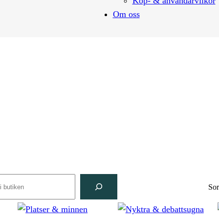
Köp- & användarvilkor
Om oss
rch
Sor