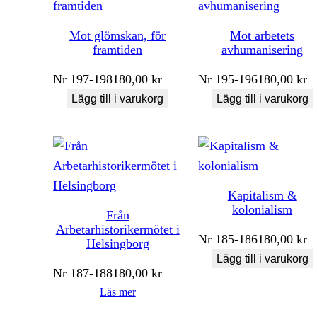
Mot glömskan, för
Mot arbetets
framtiden
avhumanisering
Nr
197-198
180,00
kr
Nr
195-196
180,00
kr
Lägg till i varukorg
Lägg till i varukorg
Kapitalism &
kolonialism
Från
Arbetarhistorikermötet i
Nr
185-186
180,00
kr
Helsingborg
Lägg till i varukorg
Nr
187-188
180,00
kr
Läs mer