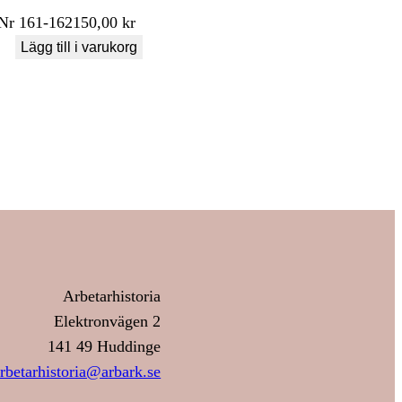
Nr
161-162
150,00
kr
Lägg till i varukorg
Arbetarhistoria
Elektronvägen 2
141 49 Huddinge
rbetarhistoria@arbark.se