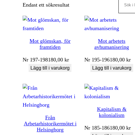
Search
Endast ett sökresultat
Mot glömskan, för
Mot arbetets
framtiden
avhumanisering
Nr
197-198
180,00
kr
Nr
195-196
180,00
kr
Lägg till i varukorg
Lägg till i varukorg
Kapitalism &
kolonialism
Från
Arbetarhistorikermötet i
Nr
185-186
180,00
kr
Helsingborg