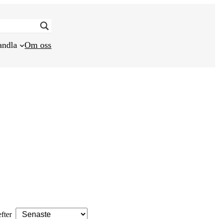
andla
Om oss
efter