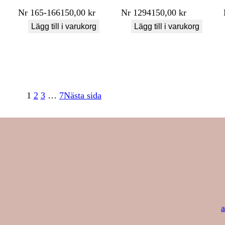
Nr
165-166
150,00
kr
Nr
1294
150,00
kr
Lägg till i varukorg
Lägg till i varukorg
1
2
3
…
7
Nästa sida
a