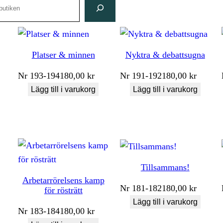
Platser & minnen
Nyktra & debattsugna
Nr
193-194
180,00
kr
Nr
191-192
180,00
kr
Lägg till i varukorg
Lägg till i varukorg
Tillsammans!
Arbetarrörelsens kamp
Nr
181-182
180,00
kr
för rösträtt
Lägg till i varukorg
Nr
183-184
180,00
kr