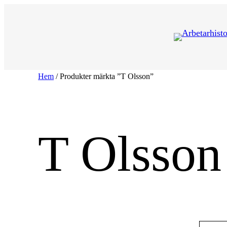
Hoppa
till
innehåll
Hem
/ Produkter märkta ”T Olsson”
T Olsson