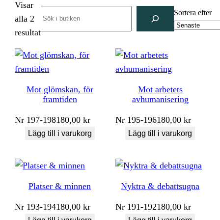
Visar
Search
Sortera efter
alla 2
Sortera
resultat
efter
senaste
Mot glömskan, för
Mot arbetets
framtiden
avhumanisering
Nr
197-198
180,00
kr
Nr
195-196
180,00
kr
Lägg till i varukorg
Lägg till i varukorg
Platser & minnen
Nyktra & debattsugna
Nr
193-194
180,00
kr
Nr
191-192
180,00
kr