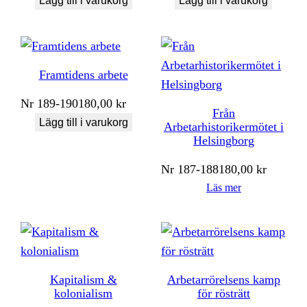
Lägg till i varukorg
Lägg till i varukorg
Framtidens arbete
Nr
189-190
180,00
kr
Från
Lägg till i varukorg
Arbetarhistorikermötet i
Helsingborg
Nr
187-188
180,00
kr
Läs mer
Kapitalism &
Arbetarrörelsens kamp
kolonialism
för rösträtt