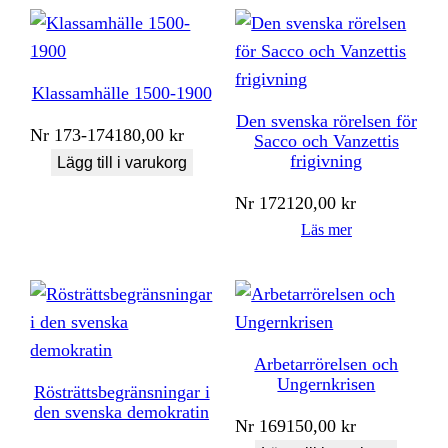
Klassamhälle 1500-1900
Den svenska rörelsen för
Nr
173-174
180,00
kr
Sacco och Vanzettis
frigivning
Lägg till i varukorg
Nr
172
120,00
kr
Läs mer
Arbetarrörelsen och
Ungernkrisen
Rösträttsbegränsningar i
den svenska demokratin
Nr
169
150,00
kr