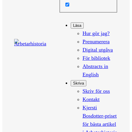
Läsa
Hur gör jag?
Prenumerera
Digital utgåva
För bibliotek
Abstracts in
English
Skriva
Skriv för oss
Kontakt
Kjersti
Bosdotter-priset
för bästa artikel