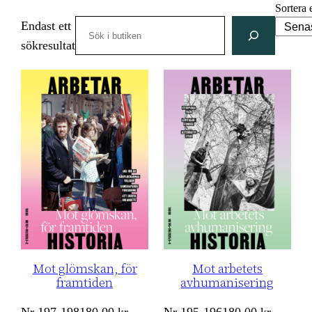
Sortera 
Search
Endast ett
sökresultat
Mot glömskan, för
Mot arbetets
framtiden
avhumanisering
Nr
197-198
180,00
kr
Nr
195-196
180,00
kr