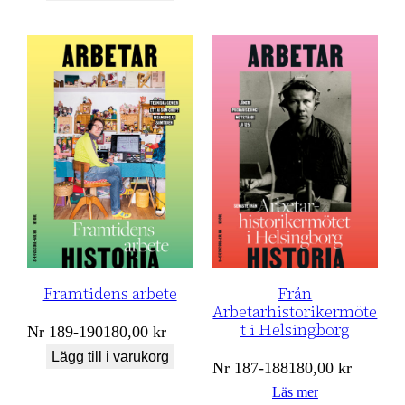
Från
Framtidens arbete
Arbetarhistorikermöte
t i Helsingborg
Nr
189-190
180,00
kr
Lägg till i varukorg
Nr
187-188
180,00
kr
Läs mer