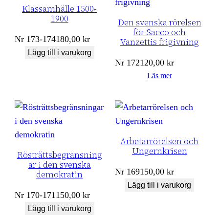
Klassamhälle 1500-
1900
Den svenska rörelsen
för Sacco och
Nr
173-174
180,00
kr
Vanzettis frigivning
Lägg till i varukorg
Nr
172
120,00
kr
Läs mer
Arbetarrörelsen och
Ungernkrisen
Rösträttsbegränsning
ar i den svenska
Nr
169
150,00
kr
demokratin
Lägg till i varukorg
Nr
170-171
150,00
kr
Lägg till i varukorg