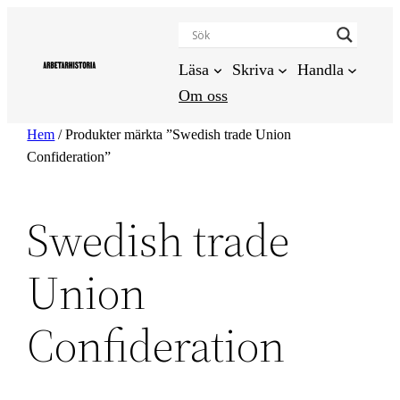
Hoppa
till
innehåll
Läsa
Skriva
Handla
Om oss
Hem
/ Produkter märkta ”Swedish trade Union
Confideration”
Swedish trade
Union
Confideration