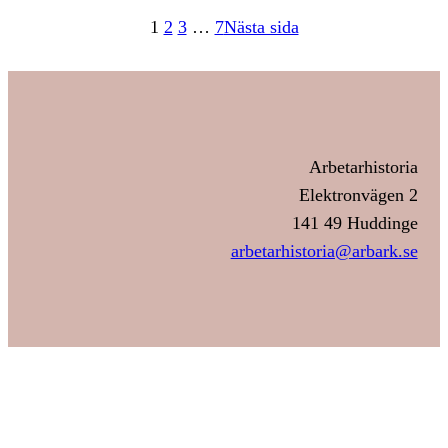
1
2
3
…
7
Nästa sida
Arbetarhistoria
Elektronvägen 2
141 49 Huddinge
arbetarhistoria@arbark.se