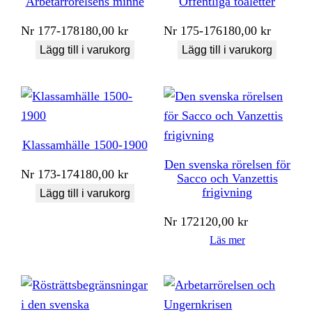
Arbetarrörelsens minne
Offentliga toaletter
Nr
177-178
180,00
kr
Nr
175-176
180,00
kr
Lägg till i varukorg
Lägg till i varukorg
Klassamhälle 1500-1900
Den svenska rörelsen för
Nr
173-174
180,00
kr
Sacco och Vanzettis
frigivning
Lägg till i varukorg
Nr
172
120,00
kr
Läs mer