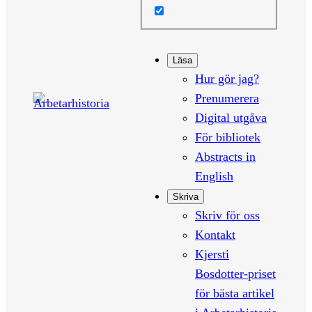
Läsa
Hur gör jag?
Prenumerera
Digital utgåva
För bibliotek
Abstracts in
English
Skriva
Skriv för oss
Kontakt
Kjersti
Bosdotter-priset
för bästa artikel