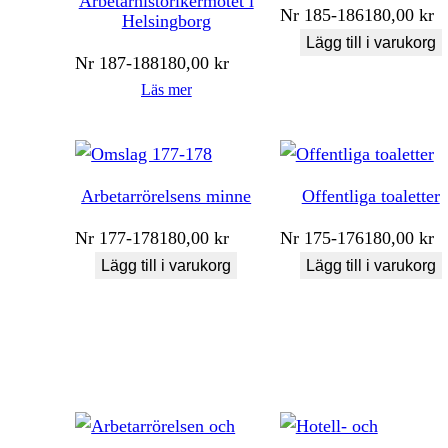
Arbetarhistorikermötet i
Nr
185-186
180,00
kr
Helsingborg
Lägg till i varukorg
Nr
187-188
180,00
kr
Läs mer
Arbetarrörelsens minne
Offentliga toaletter
Nr
177-178
180,00
kr
Nr
175-176
180,00
kr
Lägg till i varukorg
Lägg till i varukorg