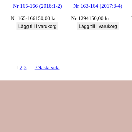
Nr 165-166 (2018:1-2)
Nr 163-164 (2017:3-4)
Nr
165-166
150,00
kr
Nr
1294
150,00
kr
Lägg till i varukorg
Lägg till i varukorg
1
2
3
…
7
Nästa sida