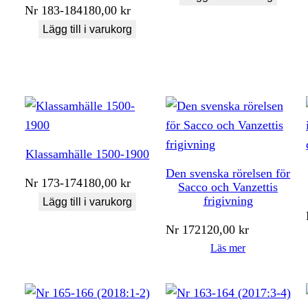
Nr
183-184
180,00
kr
Lägg till i varukorg
Klassamhälle 1500-1900
Den svenska rörelsen för
Nr
173-174
180,00
kr
Sacco och Vanzettis
frigivning
Lägg till i varukorg
Nr
172
120,00
kr
Läs mer