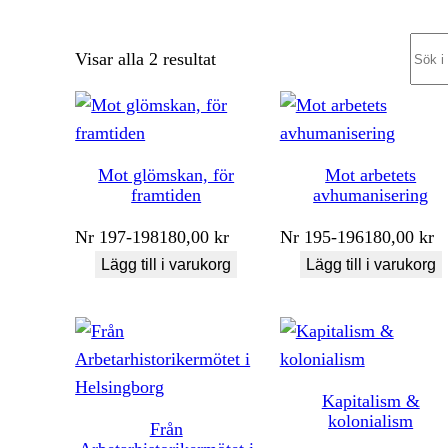
Sear
Sortera
Visar alla 2 resultat
efter
senaste
Mot glömskan, för
Mot arbetets
framtiden
avhumanisering
Nr
197-198
180,00
kr
Nr
195-196
180,00
kr
Lägg till i varukorg
Lägg till i varukorg
Kapitalism &
kolonialism
Från