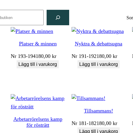
ch
Sor
Platser & minnen
Nyktra & debattsugna
Nr
193-194
180,00
kr
Nr
191-192
180,00
kr
Lägg till i varukorg
Lägg till i varukorg
Tillsammans!
Arbetarrörelsens kamp
Nr
181-182
180,00
kr
för rösträtt
Lägg till i varukorg