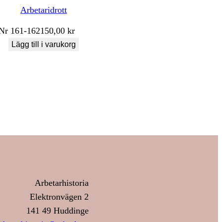
Arbetaridrott
Nr
161-162
150,00
kr
Lägg till i varukorg
Arbetarhistoria
Elektronvägen 2
141 49 Huddinge