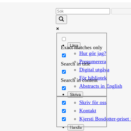
Läsa
Exact matches only
Hur gör jag?
Prenumerera
Search in title
Digital utgåva
För bibliotek
Search in content
Abstracts in English
Skriva
Skriv för oss
Kontakt
Kjersti Bosdotter-priset 
Handla