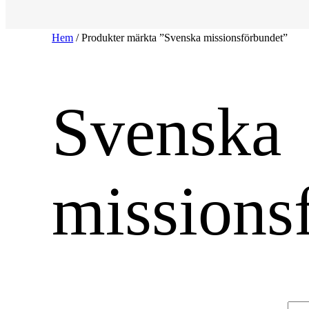
Hem
/ Produkter märkta ”Svenska missionsförbundet”
Svenska
missions