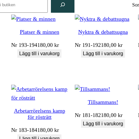
rch
Sor
Platser & minnen
Nyktra & debattsugna
Nr
193-194
180,00
kr
Nr
191-192
180,00
kr
Lägg till i varukorg
Lägg till i varukorg
Tillsammans!
Arbetarrörelsens kamp
Nr
181-182
180,00
kr
för rösträtt
Lägg till i varukorg
Nr
183-184
180,00
kr
Lägg till i varukorg