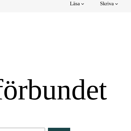
Läsa
Skriva
förbundet