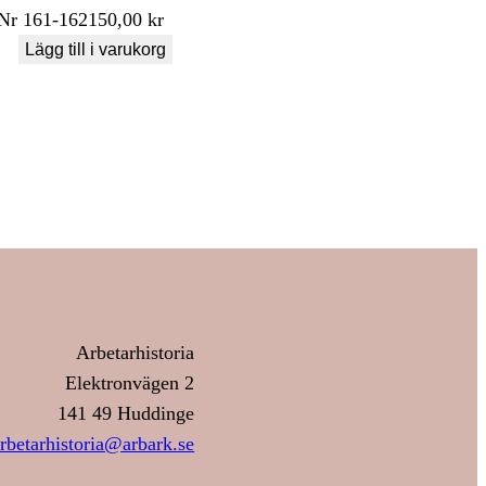
Nr
161-162
150,00
kr
Lägg till i varukorg
Arbetarhistoria
Elektronvägen 2
141 49 Huddinge
rbetarhistoria@arbark.se