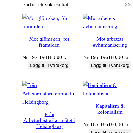
Sea
Endast ett sökresultat
Mot glömskan, för
Mot arbetets
framtiden
avhumanisering
Nr
197-198
180,00
kr
Nr
195-196
180,00
kr
Lägg till i varukorg
Lägg till i varukorg
Kapitalism &
kolonialism
Från
Arbetarhistorikermötet i
Nr
185-186
180,00
kr
Helsingborg
Lägg till i varukorg