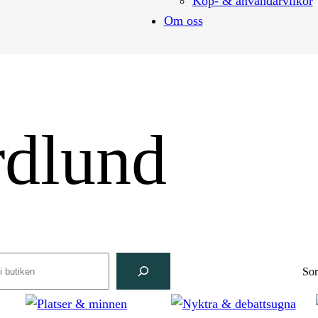
Köp- & användarvilkor
Om oss
rdlund
rch
Sor