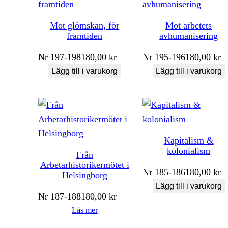
Mot glömskan, för
Mot arbetets
framtiden
avhumanisering
Nr
197-198
180,00
kr
Nr
195-196
180,00
kr
Lägg till i varukorg
Lägg till i varukorg
Kapitalism &
kolonialism
Från
Arbetarhistorikermötet i
Nr
185-186
180,00
kr
Helsingborg
Lägg till i varukorg
Nr
187-188
180,00
kr
Läs mer