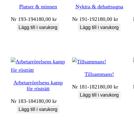
Platser & minnen
Nyktra & debattsugna
Nr
193-194
180,00
kr
Nr
191-192
180,00
kr
Lägg till i varukorg
Lägg till i varukorg
Tillsammans!
Arbetarrörelsens kamp
Nr
181-182
180,00
kr
för rösträtt
Lägg till i varukorg
Nr
183-184
180,00
kr
Lägg till i varukorg