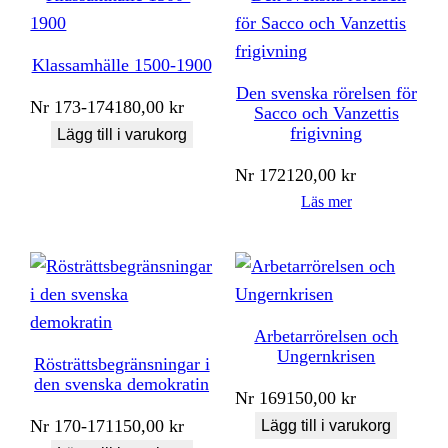
Klassamhälle 1500-1900
Den svenska rörelsen för
Nr
173-174
180,00
kr
Sacco och Vanzettis
frigivning
Lägg till i varukorg
Nr
172
120,00
kr
Läs mer
Arbetarrörelsen och
Ungernkrisen
Rösträttsbegränsningar i
den svenska demokratin
Nr
169
150,00
kr
Nr
170-171
150,00
kr
Lägg till i varukorg