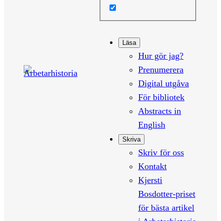
Läsa
Hur gör jag?
Prenumerera
Digital utgåva
För bibliotek
Abstracts in
English
Skriva
Skriv för oss
Kontakt
Kjersti
Bosdotter-priset
för bästa artikel