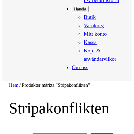
i Arbetarhistoria
Handla
Butik
Varukorg
Mitt konto
Kassa
Köp- &
användarvilkor
Om oss
Hem
/ Produkter märkta ”Stripakonflikten”
Stripakonflikten