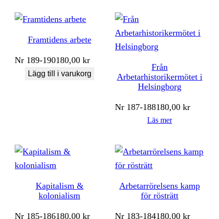
Framtidens arbete
Nr
189-190
180,00
kr
Från
Lägg till i varukorg
Arbetarhistorikermötet i
Helsingborg
Nr
187-188
180,00
kr
Läs mer
Kapitalism &
Arbetarrörelsens kamp
kolonialism
för rösträtt
Nr
185-186
180,00
kr
Nr
183-184
180,00
kr