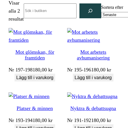
Visar
Search
Sortera efter
alla 2
Sortera
resultat
efter
senaste
Mot glömskan, för
Mot arbetets
framtiden
avhumanisering
Nr
197-198
180,00
kr
Nr
195-196
180,00
kr
Lägg till i varukorg
Lägg till i varukorg
Platser & minnen
Nyktra & debattsugna
Nr
193-194
180,00
kr
Nr
191-192
180,00
kr