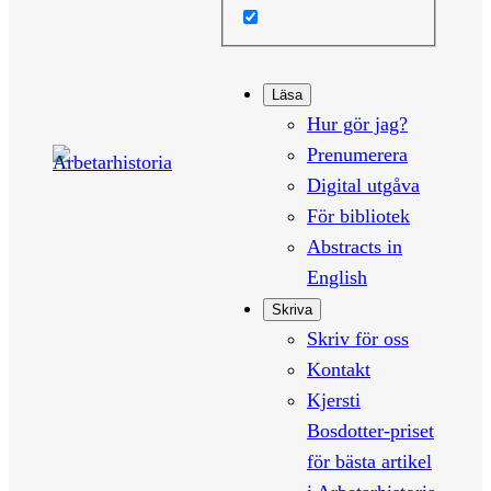
Läsa
Hur gör jag?
Prenumerera
Digital utgåva
För bibliotek
Abstracts in
English
Skriva
Skriv för oss
Kontakt
Kjersti
Bosdotter-priset
för bästa artikel