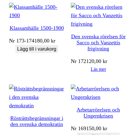
Klassamhälle 1500-1900
Den svenska rörelsen för
Nr
173-174
180,00
kr
Sacco och Vanzettis
frigivning
Lägg till i varukorg
Nr
172
120,00
kr
Läs mer
Arbetarrörelsen och
Ungernkrisen
Rösträttsbegränsningar i
den svenska demokratin
Nr
169
150,00
kr