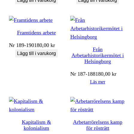
Lägg till i varukorg
Lägg till i varukorg
Framtidens arbete
Nr
189-190
180,00
kr
Från
Lägg till i varukorg
Arbetarhistorikermötet i
Helsingborg
Nr
187-188
180,00
kr
Läs mer
Kapitalism &
Arbetarrörelsens kamp
kolonialism
för rösträtt