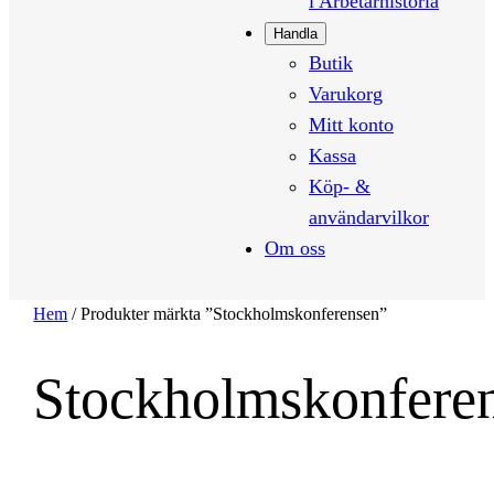
i Arbetarhistoria
Handla
Butik
Varukorg
Mitt konto
Kassa
Köp- &
användarvilkor
Om oss
Hem
/ Produkter märkta ”Stockholmskonferensen”
Stockholmskonfere