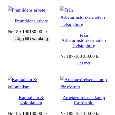
Framtidens arbete
Nr
189-190
180,00
kr
Från
Lägg till i varukorg
Arbetarhistorikermötet i
Helsingborg
Nr
187-188
180,00
kr
Läs mer
Kapitalism &
Arbetarrörelsens kamp
kolonialism
för rösträtt
Nr
185-186
180,00
kr
Nr
183-184
180,00
kr