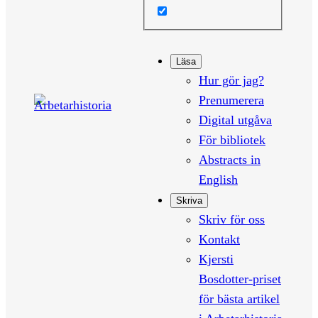
Läsa
Hur gör jag?
Prenumerera
Digital utgåva
För bibliotek
Abstracts in
English
Skriva
Skriv för oss
Kontakt
Kjersti
Bosdotter-priset
för bästa artikel