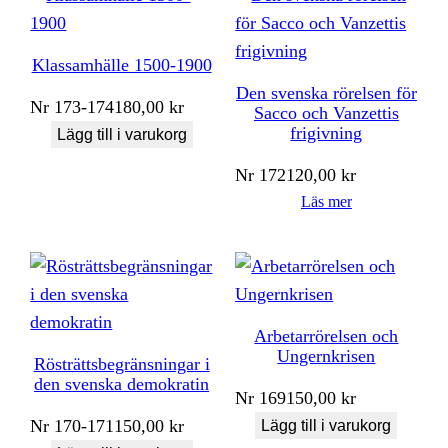
Klassamhälle 1500-1900
Den svenska rörelsen för
Nr
173-174
180,00
kr
Sacco och Vanzettis
frigivning
Lägg till i varukorg
Nr
172
120,00
kr
Läs mer
Arbetarrörelsen och
Ungernkrisen
Rösträttsbegränsningar i
den svenska demokratin
Nr
169
150,00
kr
Nr
170-171
150,00
kr
Lägg till i varukorg