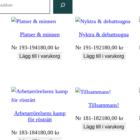
Platser & minnen
Nyktra & debattsugna
Nr
193-194
180,00
kr
Nr
191-192
180,00
kr
Lägg till i varukorg
Lägg till i varukorg
Tillsammans!
Arbetarrörelsens kamp
Nr
181-182
180,00
kr
för rösträtt
Lägg till i varukorg
Nr
183-184
180,00
kr