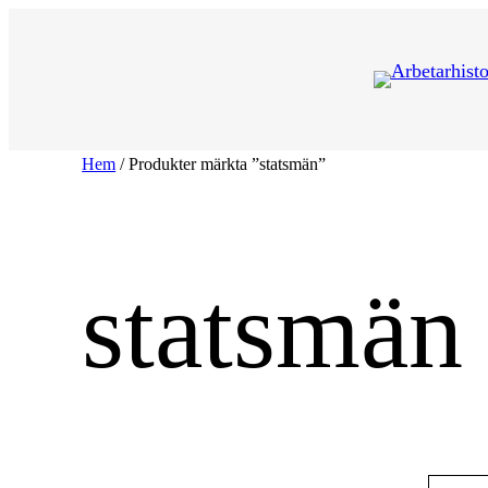
Hoppa
till
innehåll
Hem
/ Produkter märkta ”statsmän”
statsmän