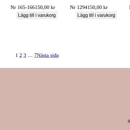
Nr
165-166
150,00
kr
Nr
1294
150,00
kr
Lägg till i varukorg
Lägg till i varukorg
1
2
3
…
7
Nästa sida
a