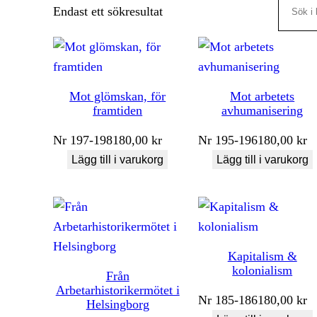
Search
Endast ett sökresultat
Mot glömskan, för
Mot arbetets
framtiden
avhumanisering
Nr
197-198
180,00
kr
Nr
195-196
180,00
kr
Lägg till i varukorg
Lägg till i varukorg
Kapitalism &
kolonialism
Från
Arbetarhistorikermötet i
Nr
185-186
180,00
kr
Helsingborg