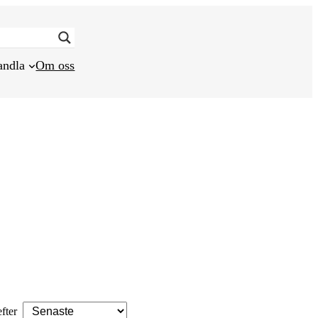
andla
Om oss
efter