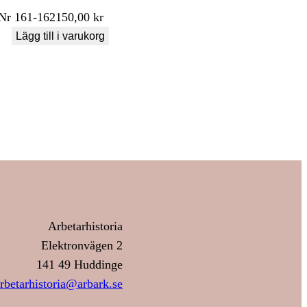
Nr
161-162
150,00
kr
Lägg till i varukorg
Arbetarhistoria
Elektronvägen 2
141 49 Huddinge
rbetarhistoria@arbark.se