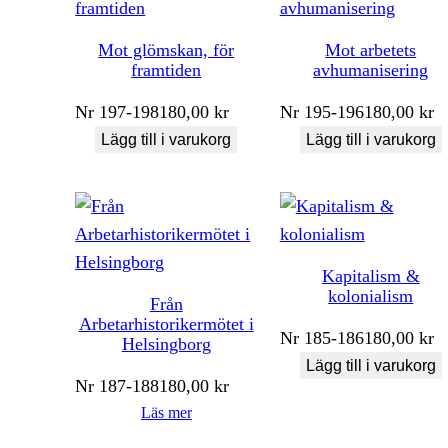
Mot glömskan, för
Mot arbetets
framtiden
avhumanisering
Nr
197-198
180,00
kr
Nr
195-196
180,00
kr
Lägg till i varukorg
Lägg till i varukorg
Kapitalism &
kolonialism
Från
Arbetarhistorikermötet i
Nr
185-186
180,00
kr
Helsingborg
Lägg till i varukorg
Nr
187-188
180,00
kr
Läs mer