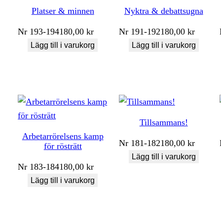
Platser & minnen
Nyktra & debattsugna
Nr
193-194
180,00
kr
Nr
191-192
180,00
kr
Lägg till i varukorg
Lägg till i varukorg
Tillsammans!
Arbetarrörelsens kamp
Nr
181-182
180,00
kr
för rösträtt
Lägg till i varukorg
Nr
183-184
180,00
kr
Lägg till i varukorg