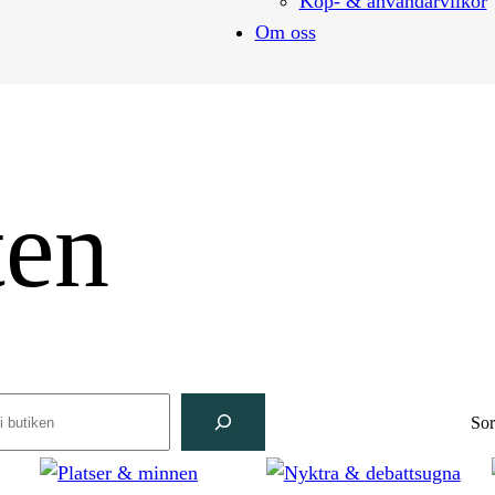
Köp- & användarvilkor
Om oss
ten
rch
Sor