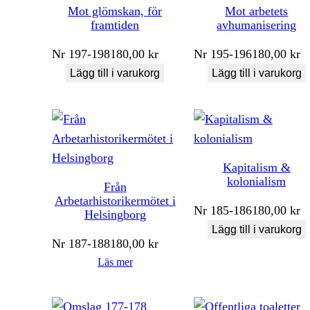
Mot glömskan, för
Mot arbetets
framtiden
avhumanisering
Nr
197-198
180,00
kr
Nr
195-196
180,00
kr
Lägg till i varukorg
Lägg till i varukorg
Kapitalism &
kolonialism
Från
Arbetarhistorikermötet i
Nr
185-186
180,00
kr
Helsingborg
Lägg till i varukorg
Nr
187-188
180,00
kr
Läs mer