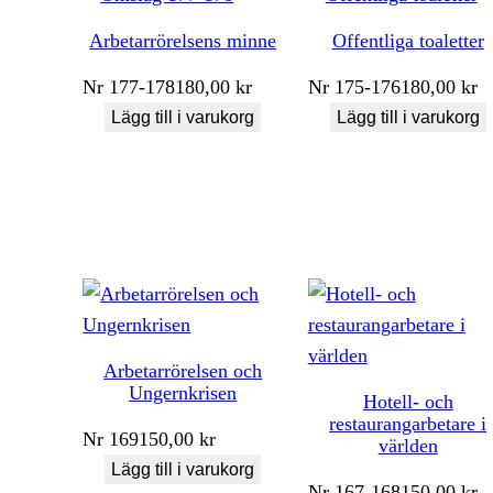
Arbetarrörelsens minne
Offentliga toaletter
Nr
177-178
180,00
kr
Nr
175-176
180,00
kr
Lägg till i varukorg
Lägg till i varukorg
Arbetarrörelsen och
Ungernkrisen
Hotell- och
restaurangarbetare i
Nr
169
150,00
kr
världen
Lägg till i varukorg
Nr
167-168
150,00
kr