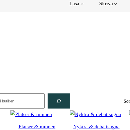
Läsa
Skriva
rch
Sor
Platser & minnen
Nyktra & debattsugna