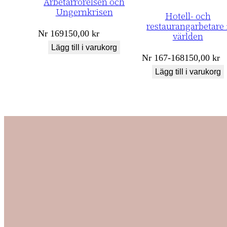
Arbetarrörelsen och
Ungernkrisen
Hotell- och
restaurangarbetare 
Nr
169
150,00
kr
världen
Lägg till i varukorg
Nr
167-168
150,00
kr
Lägg till i varukorg