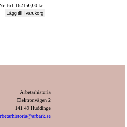
Nr
161-162
150,00
kr
Lägg till i varukorg
Arbetarhistoria
Elektronvägen 2
141 49 Huddinge
rbetarhistoria@arbark.se