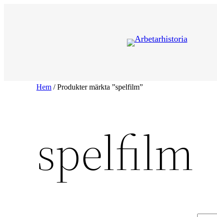
Hoppa
till
innehåll
Hem
/ Produkter märkta ”spelfilm”
spelfilm