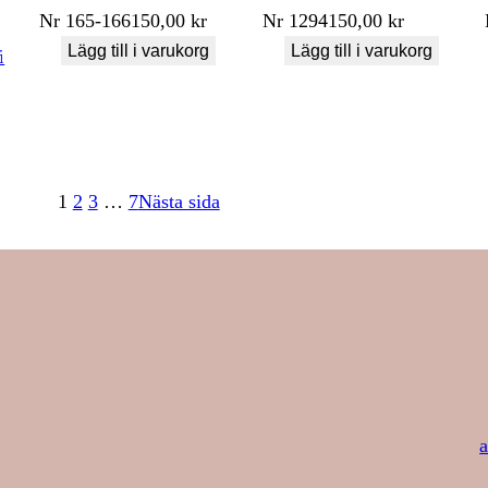
Nr
165-166
150,00
kr
Nr
1294
150,00
kr
Lägg till i varukorg
Lägg till i varukorg
i
1
2
3
…
7
Nästa sida
a