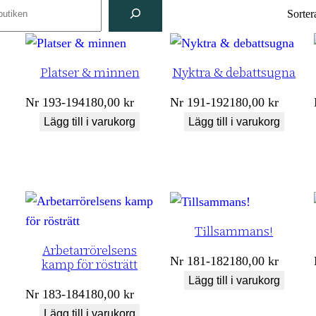
ch
Sorter
Platser & minnen
Nyktra & debattsugna
Nr
193-194
180,00
kr
Nr
191-192
180,00
kr
Lägg till i varukorg
Lägg till i varukorg
Tillsammans!
Arbetarrörelsens
Nr
181-182
180,00
kr
kamp för rösträtt
Lägg till i varukorg
Nr
183-184
180,00
kr
Lägg till i varukorg