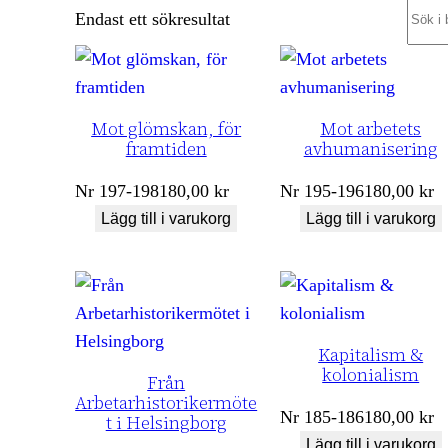
Sear
Endast ett sökresultat
Mot glömskan, för
Mot arbetets
framtiden
avhumanisering
Nr
197-198
180,00
kr
Nr
195-196
180,00
kr
Lägg till i varukorg
Lägg till i varukorg
Kapitalism &
kolonialism
Från
Arbetarhistorikermöte
Nr
185-186
180,00
kr
t i Helsingborg
Lägg till i varukorg