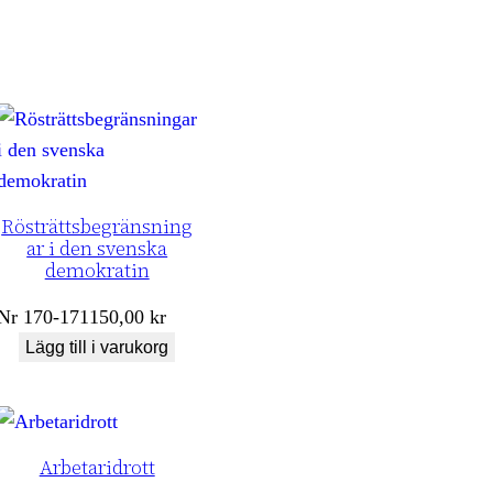
Rösträttsbegränsning
ar i den svenska
demokratin
Nr
170-171
150,00
kr
Lägg till i varukorg
Arbetaridrott